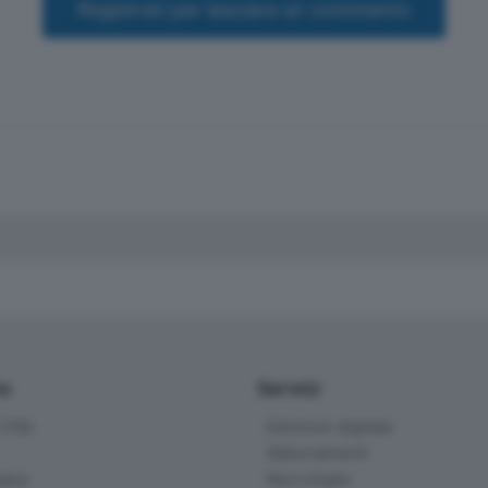
Registrati per lasciare un commento
io
Servizi
ittà
Edizione digitale
Abbonamenti
ana
Necrologie
na e di Scalve
Ogni vita un racconto