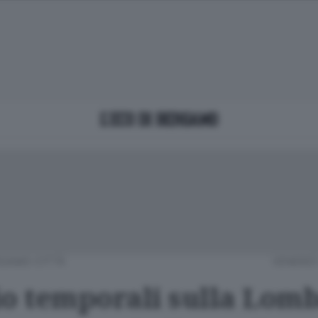
GAMO CITTÀ
VENERDÌ
io temporali sulla Lom