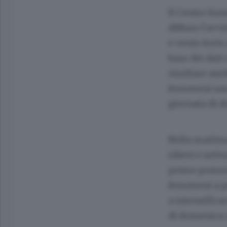
Il Centro fun
diffuso l’avvi
e vento forte
base dei dati
risultare anch
fenomeni sar
giornata di 
Nella mattina
rilievi e sett
primo pomerig
fenomeni a p
a intensifica
di domenica 