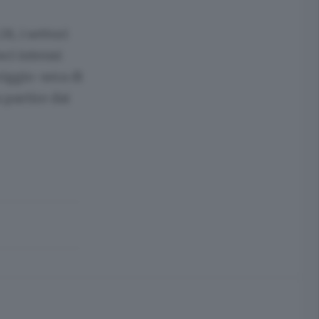
8, i settori
ci intensi
riggio-sera di
 partire dai