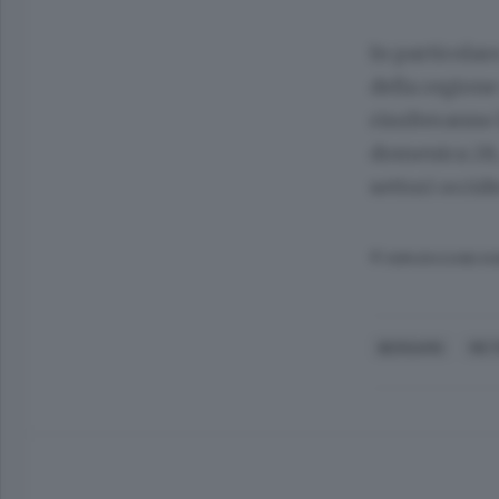
In particolare
della regione
risulteranno 
domenica 28, 
settori occide
© RIPRODUZIONE RI
BERGAMO
MET