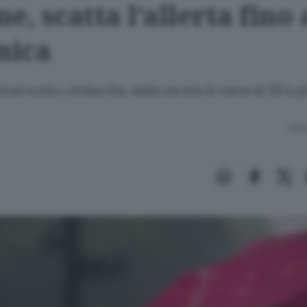
e, scatta l’allerta fino 
nica
rali sulla Lombardia, dalla serata di venerdì 26 lugli
Lettu