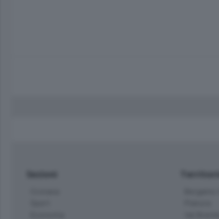
Sezioni
Territor
Cronaca
Bergamo C
Sport
Pianura
Economia
Val Bremb
Cultura e Spettacoli
Valli Seria