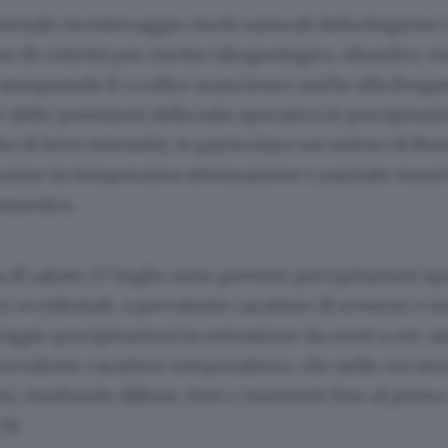
zionale monitoraggio rischi naturali della Regione
so di criticità per rischio idrogeologico, idraulico, t
 assegnando il «codice arancione» anche alla Berga
 e delle previsioni della sala operativa le precipita
e di forte intensità, in particolare sui settori di Nor
anno in temporanea attenuazione e parziale esaur
domenica.
 di sabato 27 luglio sono previste precipitazioni sp
ori occidentali, a prevalente carattere di rovescio e 
gio precipitazioni in estensione da ovest a est, as
revalente carattere temporalesco, che nelle ore ser
rsi, risultando diffuse, forti e insistenti fino al pr
28.