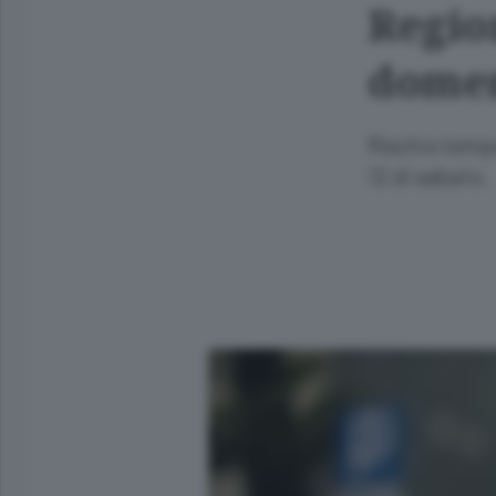
Region
dome
Rischio tempo
12 di sabato.