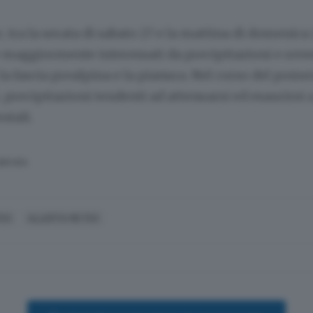
, tra la serata di sabato 27 e la mattina di domenica 2
 maggiormente interessati da precipitazioni e roves
la fascia prealpina e la pianura. Nel corso del pome
precipitazioni tendenti ad attenuarsi ed esaurirsi a
ntali.
SERVATA
EO
ALLERTA METEO