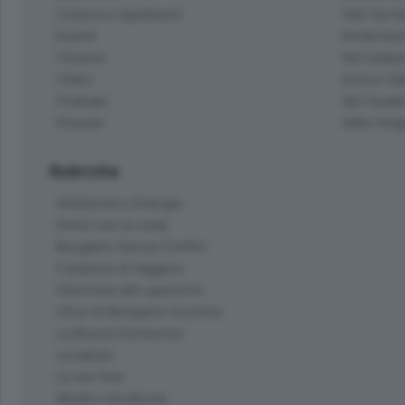
Eventi
Hinterlan
Cinema
Val Calepi
Video
Isola e Va
Podcast
Val Cavall
Dossier
Valle Ima
Rubriche
Ambiente e Energia
Amici con la coda
Bergamo Senza Confini
Il piacere di leggere
Interviste allo specchio
L'Eco di Bergamo Incontra
La Buona Domenica
La salute
Le tue foto
Moda e tendenze
Orobie