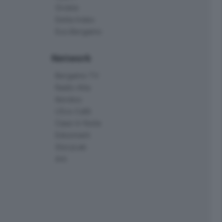
Delta Index
Eco.Bergamo
Network
Bergamo TV
Radio Alta
Kendoo
L'Eco Cafè
Case in festa
Edoomark
StoryLab
Ark