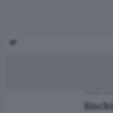
CRONACA
/
BER
Risch