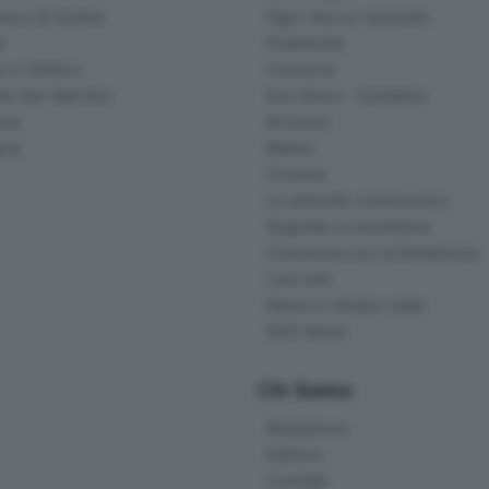
d
Pubblicità
o e Sebino
Concorsi
lle San Martino
Eco Store - Iniziative
ina
Archivio
gna
Meteo
Cinema
Le aziende comunicano
Segnala un problema
Comunica con la Redazione
I più letti
News in tempo reale
Skill Alexa
Chi Siamo
Redazione
Editore
Contatti
Collabora con noi