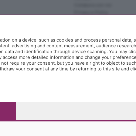
Privacy e Policy
tion on a device, such as cookies and process personal data, s
ontent, advertising and content measurement, audience researc
 data and identification through device scanning. You may clic
y access more detailed information and change your preference
ot require your consent, but you have a right to object to such
hdraw your consent at any time by returning to this site and cl
e Papa Giovanni XXIII, 118 24121 Bergamo - E' vietata la
pitale sociale Euro 10.000.000 i.v.