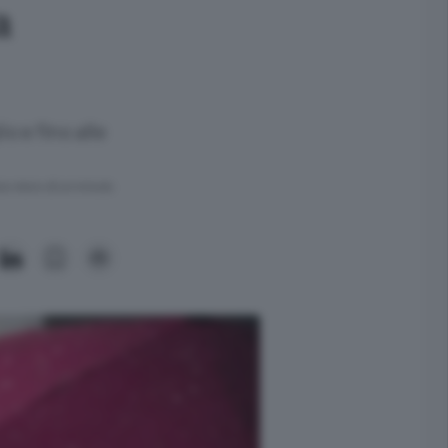
a
o e fino alle
ra meno di un minuto.