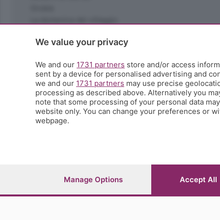
La domenica del villaggio
Ricette (quasi) perfette
Scienza e Tecnologia
We value your privacy
Tic Tac
Volontariato
We and our
1731 partners
store and/or access informa
StoryLab
sent by a device for personalised advertising and c
Il punto
we and our
1731 partners
may use precise geolocation
processing as described above. Alternatively you ma
L'EcoCafè
note that some processing of your personal data may n
Editoriali
website only. You can change your preferences or wit
webpage.
© COPYRIGHT 2026 - S.E.S.A.A.B. S.p.a. con sede in Vial
riproduzione anche parziale
Iscritta al Registro Imprese di Bergamo al n.243762 | Ca
Manage Options
Accept All