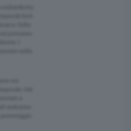
 Lombardia ha
emporali forti
masca. Sulla
zioni potranno
dovest. I
imento nella
arse sui
temporale. Dal
sociate a
ali andranno
imo pomeriggio