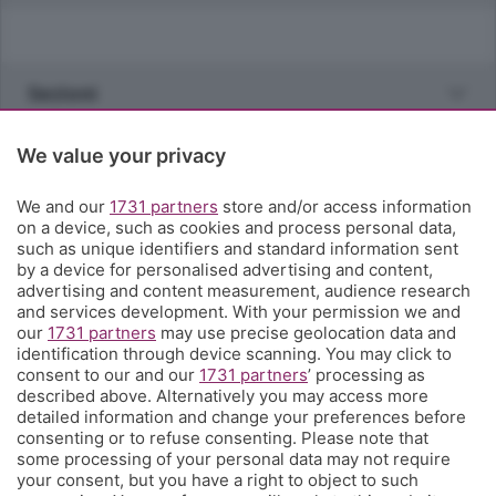
Sezioni
Rubriche
We value your privacy
We and our
1731 partners
store and/or access information
Territorio
on a device, such as cookies and process personal data,
such as unique identifiers and standard information sent
by a device for personalised advertising and content,
Servizi
advertising and content measurement, audience research
and services development. With your permission we and
our
1731 partners
may use precise geolocation data and
Chi Siamo
identification through device scanning. You may click to
consent to our and our
1731 partners
’ processing as
described above. Alternatively you may access more
Community
detailed information and change your preferences before
consenting or to refuse consenting. Please note that
some processing of your personal data may not require
Network
your consent, but you have a right to object to such