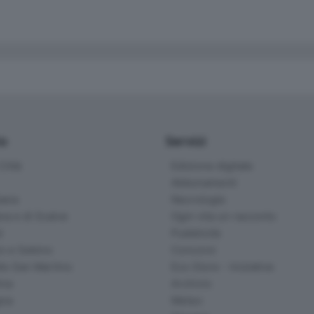
io
Servizi
ittà
Edizione digitale
Abbonamenti
ana
Necrologie
na e di Scalve
Ogni vita un racconto
d
Pubblicità
o e Sebino
Concorsi
lle San Martino
Eco Store - Iniziative
ina
Archivio
gna
Meteo