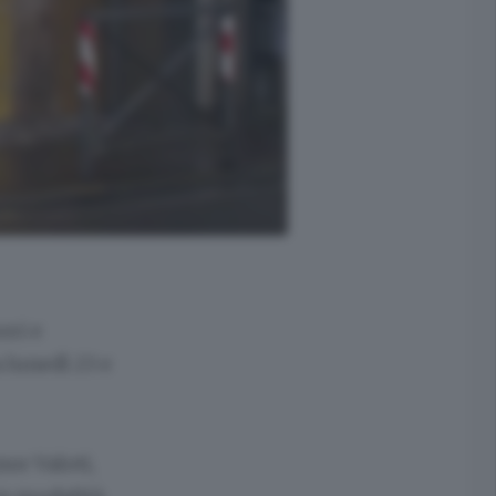
ori e
a lunedì 23 e
nor Valoti,