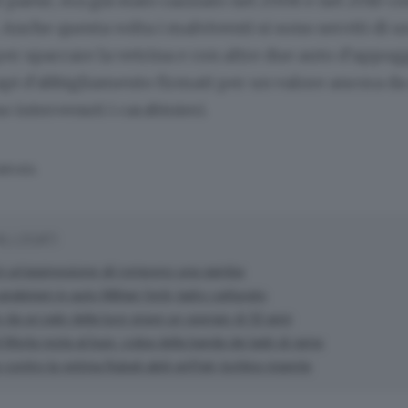
l paese, era già stato razziato nel 2008 e nel 2010 c
 Anche questa volta i malviventi si sono serviti di 
er spaccare la vetrina e con altre due auto d'appo
api d'abbigliamento firmati per un valore ancora da
o intervenuti i carabinieri.
SERVATA
ALLEGATI
 in un'aggressione gli rompono una gamba
rabinieri in auto Militari feriti, ladro catturato
 da un palo della luce grave un operaio di 53 anni
l Morla resta al buio: colpa della banda dei ladri di rame
contro la vetrina Rubati abiti griffati, bottino ingente