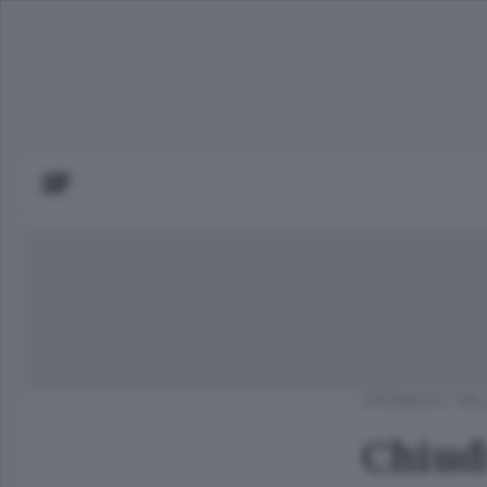
CRONACA
/
VAL
Chiud