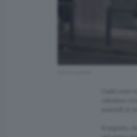
(Foto di m.armeli)
I ladri sono 
calzature «Lui
martedì 24 m
Il negozio, c