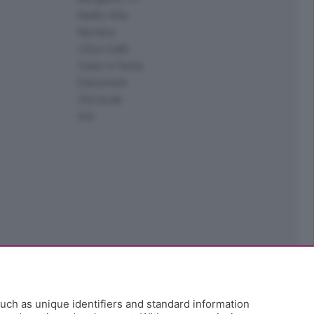
Radio Alta
Kendoo
L'Eco Cafè
Case in festa
Edoomark
StoryLab
Ark
uch as unique identifiers and standard information