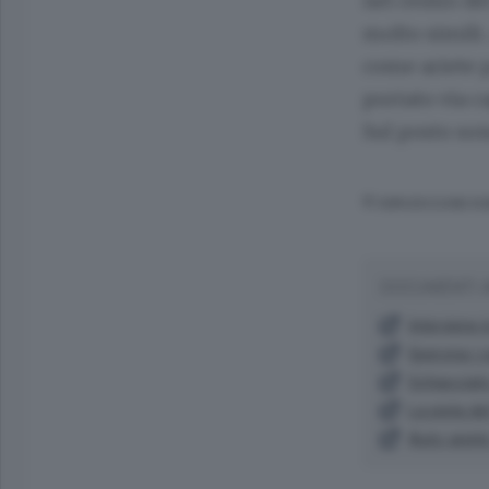
nel centro de
molto simili.
come ariete p
portato via c
Sul posto son
© RIPRODUZIONE RI
DOCUMENTI 
Interviene
Sperona i ca
Schiacciato
La pista de
Auto-ariete 