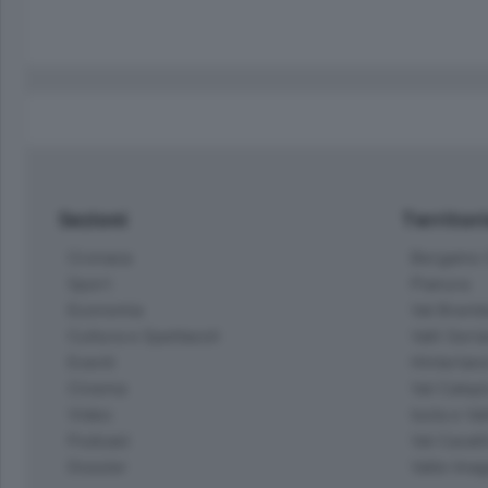
Sezioni
Territor
Cronaca
Bergamo C
Sport
Pianura
Economia
Val Bremb
Cultura e Spettacoli
Valli Seria
Eventi
Hinterlan
Cinema
Val Calepi
Video
Isola e Va
Podcast
Val Cavall
Dossier
Valle Ima