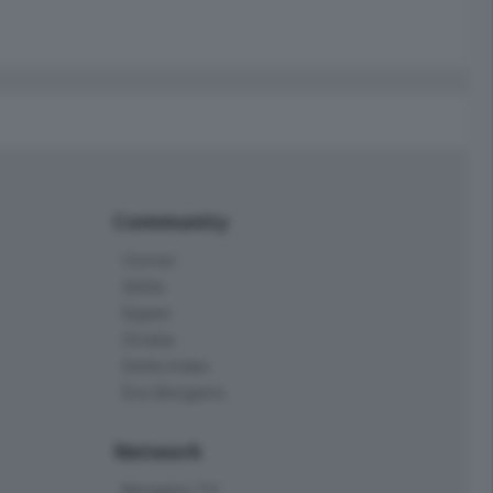
Community
Corner
Skille
Eppen
Orobie
Delta Index
Eco.Bergamo
Network
Bergamo TV