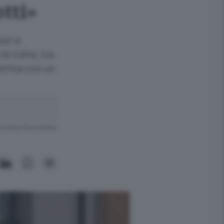
tti»
ori e
di notte, tra
etrina con un
ra meno di un minuto.