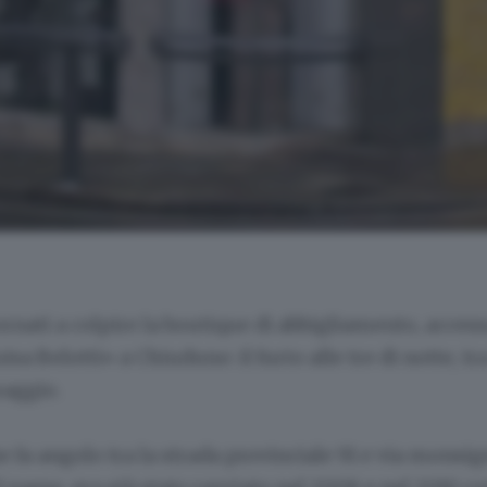
tornati a colpire la boutique di abbigliamento, access
sa Belotti» a Chiuduno: il furto alle tre di notte, tr
aggio.
he fa angolo tra la strada provinciale 91 e via monsig