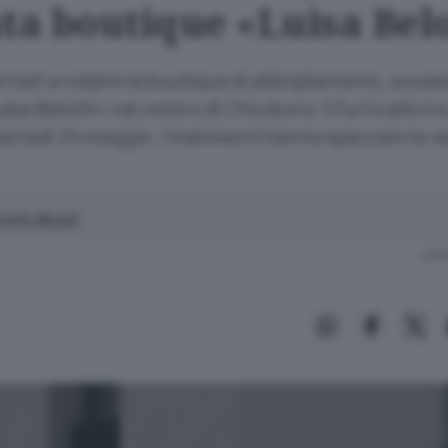
ta boutique «Luisa Belo
tornati a colpire la boutique di abbigliamento, access
isa Belotti» nel centro di Chiuduno: il furto alle tre 
artedì 24 maggio. I malviventi hanno spaccato la v
enti allegati
Lettu