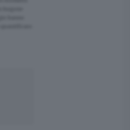
on modalità
un furgone
ggio hanno
 quantificare.