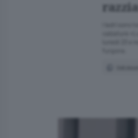
razzia
I ladri sono 
calzature «Lu
lunedì 23 e m
furgone.
Vedi docum