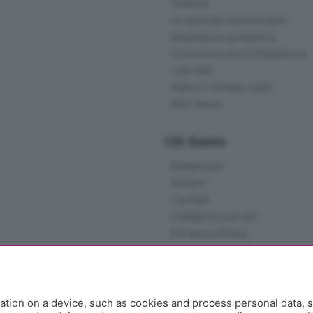
Cinema
Le aziende comunicano
Segnala un problema
Comunica con la Redazione
I più letti
News in tempo reale
Skill Alexa
Chi Siamo
Redazione
Editore
Contatti
Collabora con noi
Privacy e Policy
tion on a device, such as cookies and process personal data, s