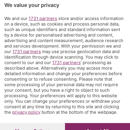
Rubriche
We value your privacy
We and our
1731 partners
store and/or access information
Territorio
on a device, such as cookies and process personal data,
such as unique identifiers and standard information sent
by a device for personalised advertising and content,
Servizi
advertising and content measurement, audience research
and services development. With your permission we and
our
1731 partners
may use precise geolocation data and
Chi Siamo
identification through device scanning. You may click to
consent to our and our
1731 partners
’ processing as
described above. Alternatively you may access more
Community
detailed information and change your preferences before
consenting or to refuse consenting. Please note that
some processing of your personal data may not require
Network
your consent, but you have a right to object to such
processing. Your preferences will apply to this website
only. You can change your preferences or withdraw your
consent at any time by returning to this site and clicking
the
privacy policy
button at the bottom of the webpage.
© COPYRIGHT 2026 - S.E.S.A.A.B. S.p.a. con sede in Viale
Papa Giovanni XXIII, 118 24121 Bergamo - E' vietata la