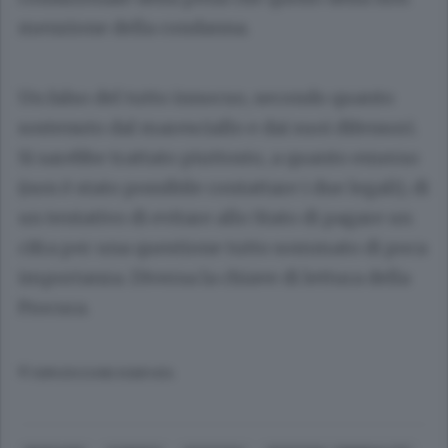
menzione della condanna.
Un falso del tutto innocuo, secondo quanto
sostenuto dal maresciallo e dai suoi difensori.
Si sarebbe trattato piuttosto, a quanto emerso
(non è stato possibile contattare i due legali), di
un tentativo di evitare allo Stato di pagare un
cifra per una questione tutto sommato di poca
importanza. Diversa la chiave di lettura della
Procura.
© RIPRODUZIONE RISERVATA