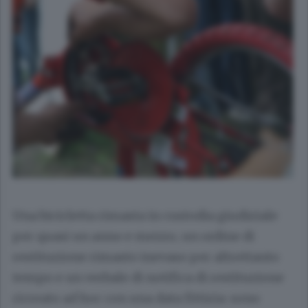
Una bicicletta rimasta in custodia giudiziale
per quasi un anno e mezzo, un ordine di
restituzione rimasto inevaso per altrettanto
tempo e un verbale di notifica di restituzione
ricreato ad hoc con una data fittizia: sono