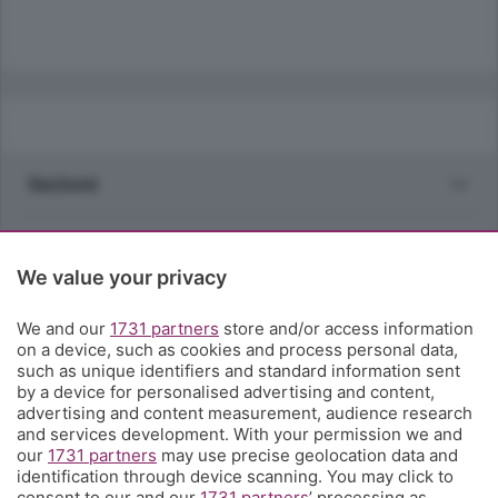
Sezioni
Rubriche
We value your privacy
Territorio
We and our
1731 partners
store and/or access information
on a device, such as cookies and process personal data,
Servizi
such as unique identifiers and standard information sent
by a device for personalised advertising and content,
advertising and content measurement, audience research
Chi Siamo
and services development. With your permission we and
our
1731 partners
may use precise geolocation data and
identification through device scanning. You may click to
Community
consent to our and our
1731 partners
’ processing as