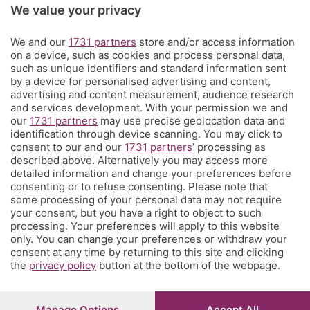
Rubriche
We value your privacy
We and our
1731 partners
store and/or access information
Territorio
on a device, such as cookies and process personal data,
such as unique identifiers and standard information sent
by a device for personalised advertising and content,
Servizi
advertising and content measurement, audience research
and services development. With your permission we and
our
1731 partners
may use precise geolocation data and
Chi Siamo
identification through device scanning. You may click to
consent to our and our
1731 partners
’ processing as
described above. Alternatively you may access more
Community
detailed information and change your preferences before
consenting or to refuse consenting. Please note that
some processing of your personal data may not require
Network
your consent, but you have a right to object to such
processing. Your preferences will apply to this website
only. You can change your preferences or withdraw your
consent at any time by returning to this site and clicking
the
privacy policy
button at the bottom of the webpage.
© COPYRIGHT 2026 - S.E.S.A.A.B. S.p.a. con sede in Viale
Papa Giovanni XXIII, 118 24121 Bergamo - E' vietata la
Manage Options
Accept All