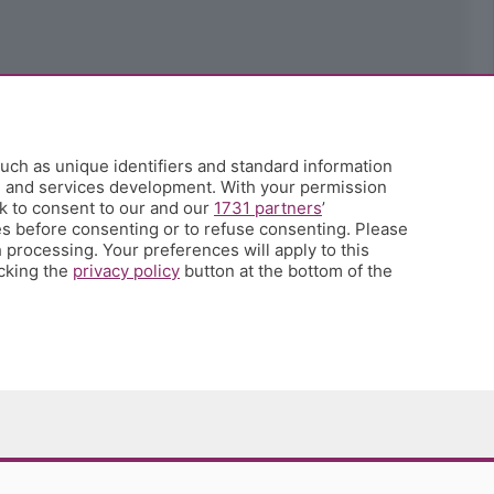
uch as unique identifiers and standard information
h and services development. With your permission
k to consent to our and our
1731 partners
’
s before consenting or to refuse consenting. Please
 processing. Your preferences will apply to this
icking the
privacy policy
button at the bottom of the