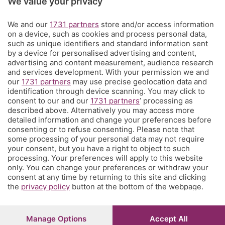
Rubriche
We value your privacy
We and our
1731 partners
store and/or access information
Territorio
on a device, such as cookies and process personal data,
such as unique identifiers and standard information sent
by a device for personalised advertising and content,
Servizi
advertising and content measurement, audience research
and services development. With your permission we and
our
1731 partners
may use precise geolocation data and
Chi Siamo
identification through device scanning. You may click to
consent to our and our
1731 partners
’ processing as
described above. Alternatively you may access more
Community
detailed information and change your preferences before
consenting or to refuse consenting. Please note that
some processing of your personal data may not require
Network
your consent, but you have a right to object to such
processing. Your preferences will apply to this website
only. You can change your preferences or withdraw your
consent at any time by returning to this site and clicking
the
privacy policy
button at the bottom of the webpage.
© COPYRIGHT 2026 - S.E.S.A.A.B. S.p.a. con sede in Viale
Papa Giovanni XXIII, 118 24121 Bergamo - E' vietata la
Manage Options
Accept All
riproduzione anche parziale