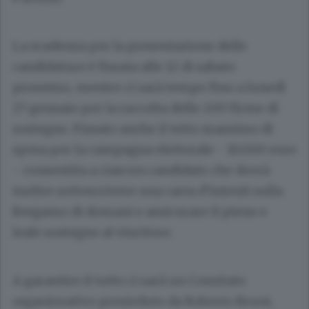
La scadenza per la presentazione delle
candidature è fissata alle 12 di sabato
prossimo, mentre ci sarà tempo fino a lunedì
27 gennaio per la raccolta delle 200 firme di
sostegno. Fissato anche il tetto massimo di
spesa per la campagna elettorale - 10.000 euro
- consentita a ciascun candidato che dovrà
inoltre sottoscrivere una carta d’intenti sulla
Bergamo di domani e assicurare il pieno e
leale sostegno al vincitore.
A garantire il tutto ci sarà un Comitato
organizzativo presieduto da Roberto Bruni,