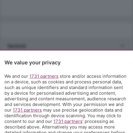
Sezioni
Rubriche
We value your privacy
We and our
1731 partners
store and/or access information
Territorio
on a device, such as cookies and process personal data,
such as unique identifiers and standard information sent
by a device for personalised advertising and content,
Servizi
advertising and content measurement, audience research
and services development. With your permission we and
our
1731 partners
may use precise geolocation data and
Chi Siamo
identification through device scanning. You may click to
consent to our and our
1731 partners
’ processing as
described above. Alternatively you may access more
Community
detailed information and change your preferences before