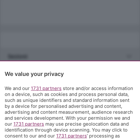
Sezioni
Rubriche
We value your privacy
We and our
1731 partners
store and/or access information
Territorio
on a device, such as cookies and process personal data,
such as unique identifiers and standard information sent
by a device for personalised advertising and content,
Servizi
advertising and content measurement, audience research
and services development. With your permission we and
our
1731 partners
may use precise geolocation data and
Chi Siamo
identification through device scanning. You may click to
consent to our and our
1731 partners
’ processing as