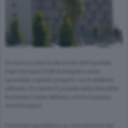
Da circa un anno la direzione dell’ospedale
Papa Giovanni XXIII di Bergamo stava
lavorando a questo progetto: ora la delibera
ufficiale c’è e anche il periodo della data della
kermesse è stato definito, ovvero la prima
metà di marzo.
L’Azienda ospedaliera, su consultazione del