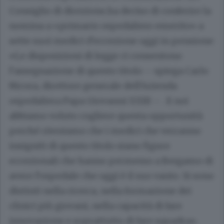
Consiglio di direzione,ha deciso di conferire la
nomina a «primario ospedaliero emerito» a
sette suoi medici d’eccezione oggi in pensione:
«Le disposizioni di legge ci consentono
l’assegnazione di questo titolo – spiega Carlo
Nicora, direttore generale dell’Azienda
ospedaliera Papa Giovanni XXIII – . E noi
abbiamo voluto cogliere questa opportunità
perché riteniamo che i medici che verranno
insigniti di questo titolo siano figure
eccezionali che hanno permesso a Bergamo di
avere l’ospedale che oggi è il suo vanto. Si sono
distinti nella ricerca, nella formazione dei
clinici più giovani, nella capacità di fare
innovazione e soprattutto di fare squadra».