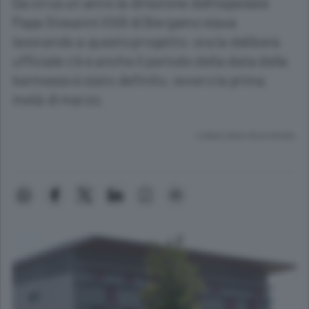
Da circa un anno la direzione dell’ospedale
Papa Giovanni XXIII di Bergamo stava
lavorando a questo progetto: ora la delibera
ufficiale c’è e anche il periodo della data della
kermesse è stato definito, ovvero la prima
metà di marzo.
Lettura meno di un minuto.