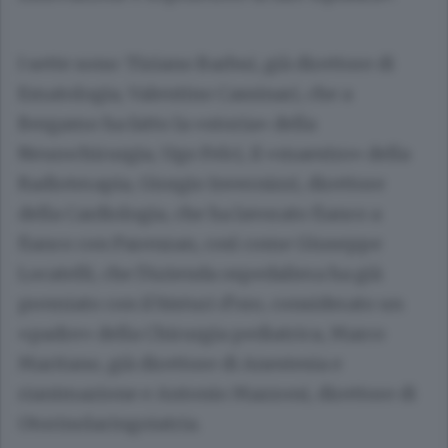
I sette sono: Tiziano Barbui, già direttore di
Ematologia, Valentino Cassinari, che a
Bergamo ha fatto la «storia» della
Neurochirurgia, Ugo Felci, il «maestro» della
Radioterapia, Giorgio Invernizzi, direttore
della Cardiologia, che ha lavorato fianco a
fianco con Parenzan, così come Giuseppe
Locatelli, che l’Azienda ospedaliera ha già
premiato con il bisturi d’oro, considerato un
«padre» della Chirurgia pediatrica, Marco
Maritano, già direttore di Anestesia e
rianimazione e Antonio Mazzoni, direttore di
Otorinolaringoiatria.