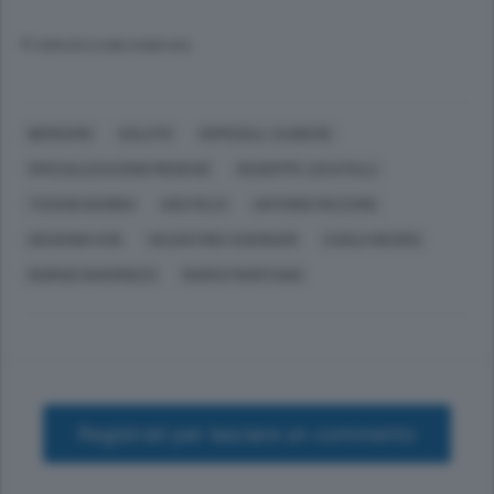
© RIPRODUZIONE RISERVATA
BERGAMO
SALUTE
OSPEDALI, CLINICHE
SPECIALIZZAZIONI MEDICHE
GIUSEPPE LOCATELLI
TIZIANO BARBUI
UGO FELCI
ANTONIO MAZZONI
GIOVANNI XXIII
VALENTINO CASSINARI
CARLO NICORA
GIORGIO INVERNIZZI
MARCO MARITANO
Registrati per lasciare un commento