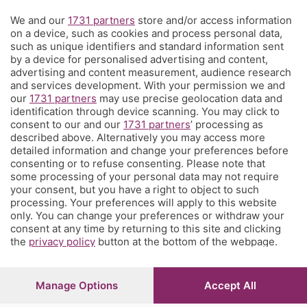
We and our
1731 partners
store and/or access information
Territorio
on a device, such as cookies and process personal data,
such as unique identifiers and standard information sent
by a device for personalised advertising and content,
Servizi
advertising and content measurement, audience research
and services development. With your permission we and
our
1731 partners
may use precise geolocation data and
Chi Siamo
identification through device scanning. You may click to
consent to our and our
1731 partners
’ processing as
described above. Alternatively you may access more
Community
detailed information and change your preferences before
consenting or to refuse consenting. Please note that
some processing of your personal data may not require
Network
your consent, but you have a right to object to such
processing. Your preferences will apply to this website
only. You can change your preferences or withdraw your
consent at any time by returning to this site and clicking
the
privacy policy
button at the bottom of the webpage.
© COPYRIGHT 2026 - S.E.S.A.A.B. S.p.a. con sede in Viale
Papa Giovanni XXIII, 118 24121 Bergamo - E' vietata la
Manage Options
Accept All
riproduzione anche parziale
Iscritta al Registro Imprese di Bergamo al n.243762 |