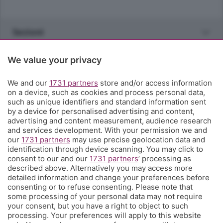
Sezioni
Rubriche
We value your privacy
We and our
1731 partners
store and/or access information
Territorio
on a device, such as cookies and process personal data,
such as unique identifiers and standard information sent
by a device for personalised advertising and content,
Servizi
advertising and content measurement, audience research
and services development. With your permission we and
our
1731 partners
may use precise geolocation data and
Chi Siamo
identification through device scanning. You may click to
consent to our and our
1731 partners
’ processing as
described above. Alternatively you may access more
Community
detailed information and change your preferences before
consenting or to refuse consenting. Please note that
some processing of your personal data may not require
Network
your consent, but you have a right to object to such
processing. Your preferences will apply to this website