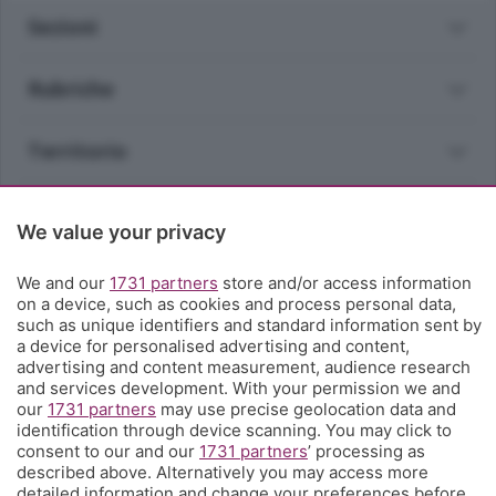
Sezioni
Rubriche
Territorio
Servizi
We value your privacy
Chi Siamo
We and our
1731 partners
store and/or access information
on a device, such as cookies and process personal data,
such as unique identifiers and standard information sent by
Community
a device for personalised advertising and content,
advertising and content measurement, audience research
and services development. With your permission we and
Network
our
1731 partners
may use precise geolocation data and
identification through device scanning. You may click to
consent to our and our
1731 partners
’ processing as
described above. Alternatively you may access more
detailed information and change your preferences before