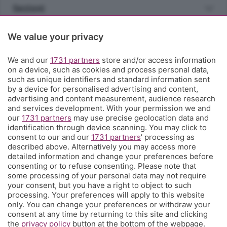
Sezioni
Rubriche
We value your privacy
We and our
1731 partners
store and/or access information
Territorio
on a device, such as cookies and process personal data,
such as unique identifiers and standard information sent
by a device for personalised advertising and content,
Servizi
advertising and content measurement, audience research
and services development. With your permission we and
our
1731 partners
may use precise geolocation data and
Chi Siamo
identification through device scanning. You may click to
consent to our and our
1731 partners
’ processing as
described above. Alternatively you may access more
Community
detailed information and change your preferences before
consenting or to refuse consenting. Please note that
some processing of your personal data may not require
Network
your consent, but you have a right to object to such
processing. Your preferences will apply to this website
only. You can change your preferences or withdraw your
consent at any time by returning to this site and clicking
the
privacy policy
button at the bottom of the webpage.