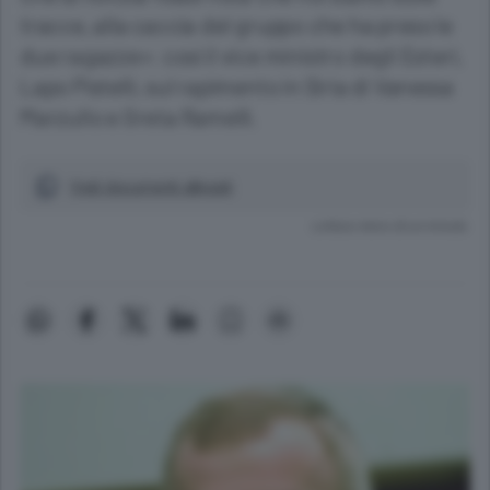
tracce, alla caccia del gruppo che ha preso le
due ragazze»: cosí il vice ministro degli Esteri,
Lapo Pistelli, sul rapimento in Siria di Vanessa
Marzullo e Greta Ramelli.
Vedi documenti allegati
Lettura meno di un minuto.