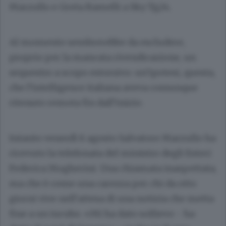
Marzullo e Greta Ramelli a Sky Tg24.
Al momento sembrerebbe da escludere,
proprio per la mancata rivendicazione, un
sequestro a scopo estorsivo: un’ipotesi, questa,
che l’intelligence italiana aveva comunque
ritenuto remota fin dall’inizio.
Intanto venerdì 8 agosto Salvatore Marzullo ha
ricevuto la telefonata del ministro degli Esteri
Federica Mogherini. Una chiamata inaspettata,
ma che è come una carezza per chi da otto
giorni vive nell’attesa di una notizia che metta
fine a un incubo. «Mi ha dato sollievo - ha