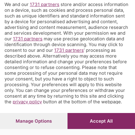
We and our
1731 partners
store and/or access information
Territorio
on a device, such as cookies and process personal data,
such as unique identifiers and standard information sent
by a device for personalised advertising and content,
Servizi
advertising and content measurement, audience research
and services development. With your permission we and
our
1731 partners
may use precise geolocation data and
Chi Siamo
identification through device scanning. You may click to
consent to our and our
1731 partners
’ processing as
described above. Alternatively you may access more
Community
detailed information and change your preferences before
consenting or to refuse consenting. Please note that
some processing of your personal data may not require
Network
your consent, but you have a right to object to such
processing. Your preferences will apply to this website
only. You can change your preferences or withdraw your
consent at any time by returning to this site and clicking
the
privacy policy
button at the bottom of the webpage.
© COPYRIGHT 2026 - S.E.S.A.A.B. S.p.a. con sede in Viale
Papa Giovanni XXIII, 118 24121 Bergamo - E' vietata la
Manage Options
Accept All
riproduzione anche parziale
Iscritta al Registro Imprese di Bergamo al n.243762 |
Capitale sociale Euro 10.000.000 i.v.