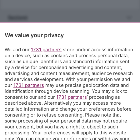
Sezioni
Rubriche
We value your privacy
We and our
1731 partners
store and/or access information
Territorio
on a device, such as cookies and process personal data,
such as unique identifiers and standard information sent
by a device for personalised advertising and content,
Servizi
advertising and content measurement, audience research
and services development. With your permission we and
our
1731 partners
may use precise geolocation data and
Chi Siamo
identification through device scanning. You may click to
consent to our and our
1731 partners
’ processing as
described above. Alternatively you may access more
Community
detailed information and change your preferences before
consenting or to refuse consenting. Please note that
some processing of your personal data may not require
Network
your consent, but you have a right to object to such
processing. Your preferences will apply to this website
only. You can change your preferences or withdraw your