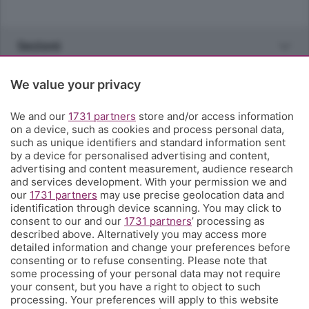
Sezioni
Rubriche
We value your privacy
We and our
1731 partners
store and/or access information
Territorio
on a device, such as cookies and process personal data,
such as unique identifiers and standard information sent
by a device for personalised advertising and content,
Servizi
advertising and content measurement, audience research
and services development. With your permission we and
our
1731 partners
may use precise geolocation data and
Chi Siamo
identification through device scanning. You may click to
consent to our and our
1731 partners
’ processing as
described above. Alternatively you may access more
Community
detailed information and change your preferences before
consenting or to refuse consenting. Please note that
some processing of your personal data may not require
Network
your consent, but you have a right to object to such
processing. Your preferences will apply to this website