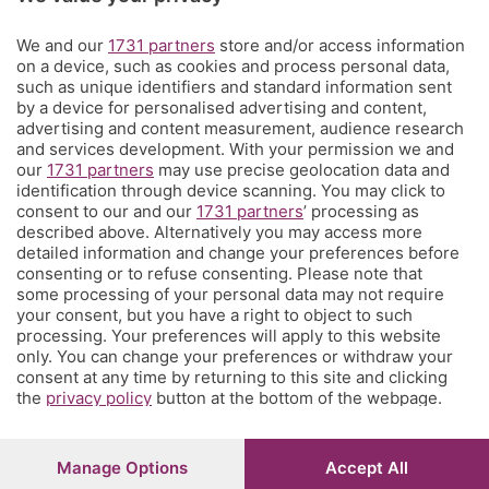
We and our
1731 partners
store and/or access information
Territorio
on a device, such as cookies and process personal data,
such as unique identifiers and standard information sent
by a device for personalised advertising and content,
Servizi
advertising and content measurement, audience research
and services development. With your permission we and
our
1731 partners
may use precise geolocation data and
Chi Siamo
identification through device scanning. You may click to
consent to our and our
1731 partners
’ processing as
described above. Alternatively you may access more
Community
detailed information and change your preferences before
consenting or to refuse consenting. Please note that
some processing of your personal data may not require
Network
your consent, but you have a right to object to such
processing. Your preferences will apply to this website
only. You can change your preferences or withdraw your
consent at any time by returning to this site and clicking
the
privacy policy
button at the bottom of the webpage.
© COPYRIGHT 2026 - S.E.S.A.A.B. S.p.a. con sede in Viale
Papa Giovanni XXIII, 118 24121 Bergamo - E' vietata la
Manage Options
Accept All
riproduzione anche parziale