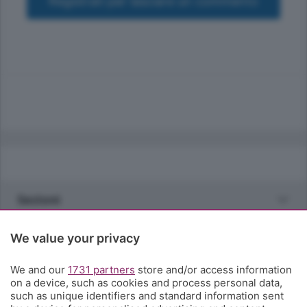
Registrati per lasciare un commento
Sezioni
Rubriche
We value your privacy
We and our
1731 partners
store and/or access information
Territorio
on a device, such as cookies and process personal data,
such as unique identifiers and standard information sent