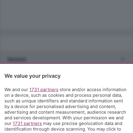
Sezioni
Rubriche
We value your privacy
We and our
1731 partners
store and/or access information
Territorio
on a device, such as cookies and process personal data,
such as unique identifiers and standard information sent
by a device for personalised advertising and content,
Servizi
advertising and content measurement, audience research
and services development. With your permission we and
our
1731 partners
may use precise geolocation data and
Chi Siamo
identification through device scanning. You may click to