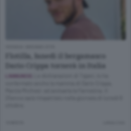
CRONACA
/
BERGAMO CITTÀ
Flotilla, lunedì il bergamasco
Dario Crippa tornerà in Italia
Le dichiarazioni di Tajani, lo ha
L’ANNUNCIO.
confermato anche la mamma di Dario Crippa,
Marzia Mrchesi: ad avvisarla la Farnesina. Il
25enne sarà rimpatriato nella giornata di lunedì 6
ottobre.
10 MESI FA
Lettura 2 min.