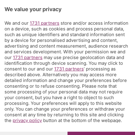
Rubriche
We value your privacy
We and our
1731 partners
store and/or access information
Territorio
on a device, such as cookies and process personal data,
such as unique identifiers and standard information sent
by a device for personalised advertising and content,
Servizi
advertising and content measurement, audience research
and services development. With your permission we and
our
1731 partners
may use precise geolocation data and
Chi Siamo
identification through device scanning. You may click to
consent to our and our
1731 partners
’ processing as
described above. Alternatively you may access more
Community
detailed information and change your preferences before
consenting or to refuse consenting. Please note that
some processing of your personal data may not require
Network
your consent, but you have a right to object to such
processing. Your preferences will apply to this website
only. You can change your preferences or withdraw your
consent at any time by returning to this site and clicking
the
privacy policy
button at the bottom of the webpage.
© COPYRIGHT 2026 - S.E.S.A.A.B. S.p.a. con sede in Viale