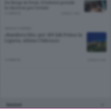
Da Borgo in Festa, il Salento prende
la rincorsa per l’estate
12 ANNI FA
Lettura 1 min.
VIAGGI E TURISMO
«Bandiera blu» per 269 lidi Prima la
Liguria, ultimo l’Abruzzo
12 ANNI FA
Lettura 2 min.
Sezioni