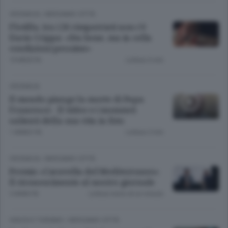
CRONACA
/
BERGAMO CITTÀ
Flotilla, tra i 26 rimpatriati non c’è
Dario Crippa: «Sta bene, ma in cella
condizioni pessime»
10 MESI FA
Lettura 3 min.
CRONACA
Il mondo piange la morte di Papa
Francesco - Il video e i momenti
salienti della sua vita in foto
1 ANNO FA
Lettura 2 min.
CRONACA
/
BERGAMO CITTÀ
Premio «Caravella del Mediterraneo»
Il riconoscimento al nostro giornale
5 ANNI FA
Lettura meno di un minuto.
VIAGGI E TURISMO
/
BERGAMO CITTÀ