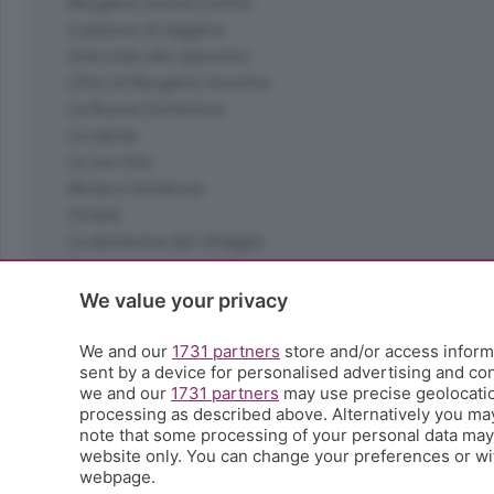
Bergamo Senza Confini
Il piacere di leggere
Interviste allo specchio
L'Eco di Bergamo Incontra
La Buona Domenica
La salute
Le tue foto
Moda e tendenze
Orobie
La domenica del villaggio
Ricette (quasi) perfette
Scienza e Tecnologia
We value your privacy
Tic Tac
Volontariato
We and our
1731 partners
store and/or access informa
sent by a device for personalised advertising and c
StoryLab
we and our
1731 partners
may use precise geolocation
Il punto
processing as described above. Alternatively you ma
L'EcoCafè
note that some processing of your personal data may n
Editoriali
website only. You can change your preferences or wit
webpage.