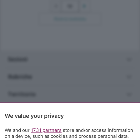
10
Ricerca avanzata
Sezioni
Rubriche
Territorio
Servizi
We value your privacy
Chi Siamo
We and our
1731 partners
store and/or access information
on a device, such as cookies and process personal data,