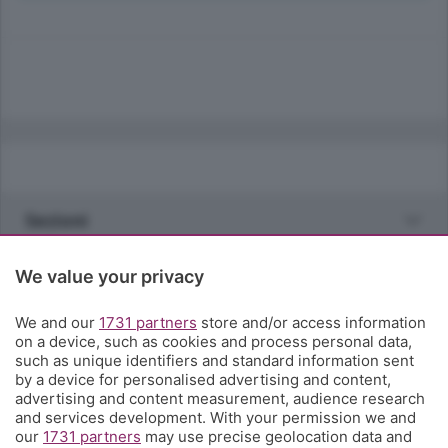
Sezioni
Rubriche
We value your privacy
We and our
1731 partners
store and/or access information
Territorio
on a device, such as cookies and process personal data,
such as unique identifiers and standard information sent
by a device for personalised advertising and content,
Servizi
advertising and content measurement, audience research
and services development. With your permission we and
our
1731 partners
may use precise geolocation data and
Chi Siamo