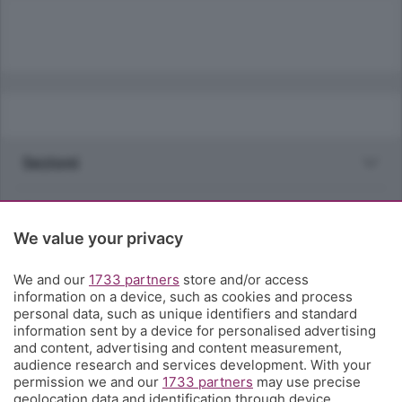
Sezioni
Rubriche
We value your privacy
Territorio
We and our
1733 partners
store and/or access
information on a device, such as cookies and process
Servizi
personal data, such as unique identifiers and standard
information sent by a device for personalised advertising
and content, advertising and content measurement,
Chi Siamo
audience research and services development. With your
permission we and our
1733 partners
may use precise
geolocation data and identification through device