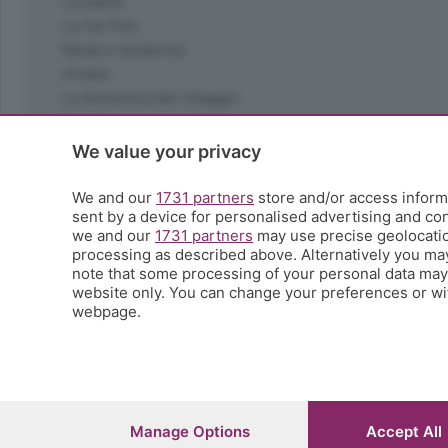
La salute
Le tue foto
Moda e tendenze
Orobie
La domenica del villaggio
Ricette (quasi) perfette
Scienza e Tecnologia
We value your privacy
Tic Tac
Volontariato
We and our
1731 partners
store and/or access informa
sent by a device for personalised advertising and c
StoryLab
we and our
1731 partners
may use precise geolocation
Il punto
processing as described above. Alternatively you ma
L'EcoCafè
note that some processing of your personal data may n
Editoriali
website only. You can change your preferences or wit
webpage.
© COPYRIGHT 2026 - S.E.S.A.A.B. S.p.a. con sede in Vial
riproduzione anche parziale
Iscritta al Registro Imprese di Bergamo al n.243762 | Ca
Manage Options
Accept All