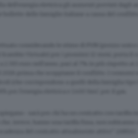
a dell'energia elettrica gli aumenti previsti dagli an
le bollette delle famiglie italiane a causa del conflitt
ffettuato considerando le stime di PUN (prezzo unico
 Scambio Virtuale) per i prossimi 12 mesi, porta il 
 2.593 euro nell'anno, pari al 7% in più rispetto ai 
il 2026 prima che scoppiasse il conflitto. I consumi 
calcoli (che corrispondono a quelli della famiglia tipo 
h per l'energia elettrica e 1.400 SmC per il gas.
spiegano- sarà per chi ha un contratto con tariffa in
he, invece, hanno una tariffa fissa, non subiranno
scadenza del contratto attualmente attivo". (ANSA).