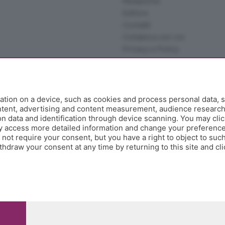
Redazione
Editore
Contatti
Collabora con noi
Privacy e Policy
tion on a device, such as cookies and process personal data, s
ontent, advertising and content measurement, audience researc
 data and identification through device scanning. You may clic
y access more detailed information and change your preference
ot require your consent, but you have a right to object to such
hdraw your consent at any time by returning to this site and cl
e Papa Giovanni XXIII, 118 24121 Bergamo - E' vietata la
pitale sociale Euro 10.000.000 i.v.