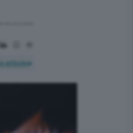
ra meno di un minuto.
o articolo