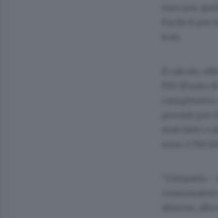
euro per quell
Facile.it per 
Iran.
Il calcolo, e
PSV (Punto di
complessivo a
previsti per 
stati fatti i 
sono 2.700 kW
"L'impatto - 
consumatori c
almeno, alla 