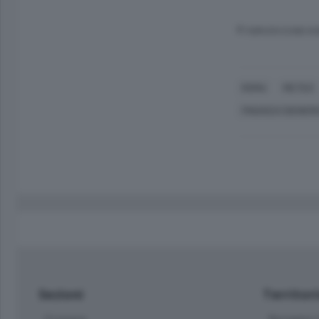
© RIPRODUZIONE RI
ROMA
METEO
FINANZA (GENERI
Sezioni
Territor