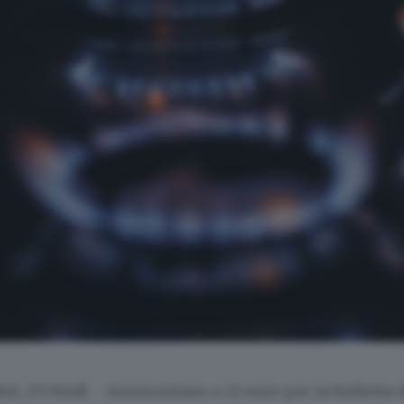
A, 03 MAR - Ammontano a 21 euro per la bolletta d