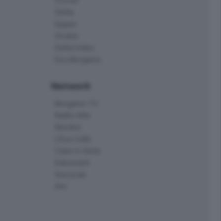
Corner
Skille
Eppen
Orobie
Delta Index
Eco.Bergamo
Network
Bergamo TV
Radio Alta
Kendoo
L'Eco Cafè
Case in festa
Edoomark
StoryLab
Ark