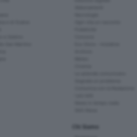
ittà
Edizione digitale
Abbonamenti
ana
Necrologie
na e di Scalve
Ogni vita un racconto
d
Pubblicità
o e Sebino
Concorsi
lle San Martino
Eco Store - Iniziative
ina
Archivio
gna
Meteo
Cinema
Le aziende comunicano
Segnala un problema
Comunica con la Redazione
I più letti
News in tempo reale
Skill Alexa
Chi Siamo