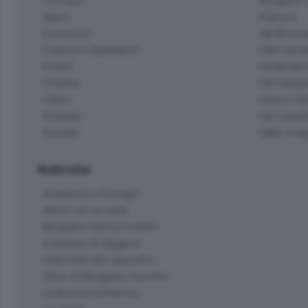
Cronaca
Bergamo C
Sport
Pianura
Economia
Val Bremb
Cultura e Spettacoli
Valli Seria
Eventi
Hinterlan
Cinema
Val Calepi
Video
Isola e Va
Podcast
Val Cavall
Dossier
Valle Ima
Rubriche
Ambiente e Energia
Amici con la coda
Bergamo Senza Confini
Il piacere di leggere
Interviste allo specchio
L'Eco di Bergamo Incontra
La Buona Domenica