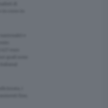
alisti di
o in corso in
 nazionale) e
conto
2.427 euro
sui quali sono
italiana)
dicizzata, i
 aumenti fino,