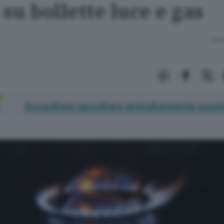
 su bollette luce e gas
Lettu
Accedi per ascoltare gratuitamente quest