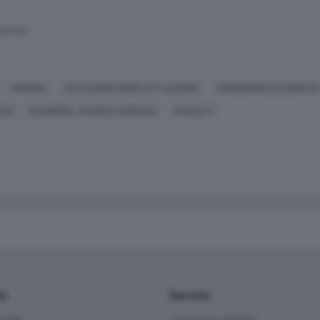
SERVATA
GUERRA
AGITAZIONI,CONFLITTI, GUERRE
CAMBIAMENTI CLIMATICI
CO)
ECONOMIA, AFFARI E FINANZA
FACILE.IT
io
Servizi