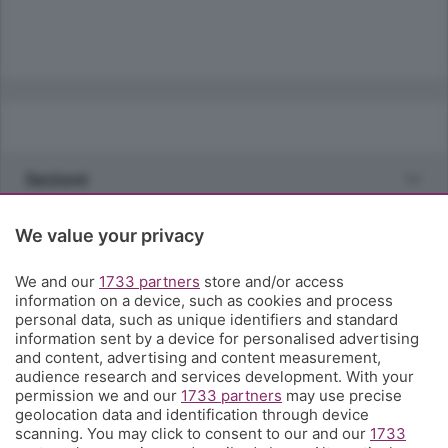
Sezioni
Rubriche
We value your privacy
We and our
1733 partners
store and/or access
Territorio
information on a device, such as cookies and process
personal data, such as unique identifiers and standard
information sent by a device for personalised advertising
Servizi
and content, advertising and content measurement,
audience research and services development. With your
permission we and our
1733 partners
may use precise
Chi Siamo
geolocation data and identification through device
scanning. You may click to consent to our and our
1733