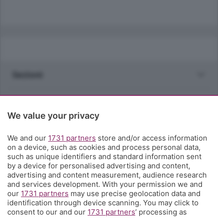
Sezioni
Rubriche
We value your privacy
Territorio
We and our
1731 partners
store and/or access information
on a device, such as cookies and process personal data,
Servizi
such as unique identifiers and standard information sent
by a device for personalised advertising and content,
advertising and content measurement, audience research
Chi Siamo
and services development. With your permission we and
our
1731 partners
may use precise geolocation data and
identification through device scanning. You may click to
Community
consent to our and our
1731 partners
’ processing as