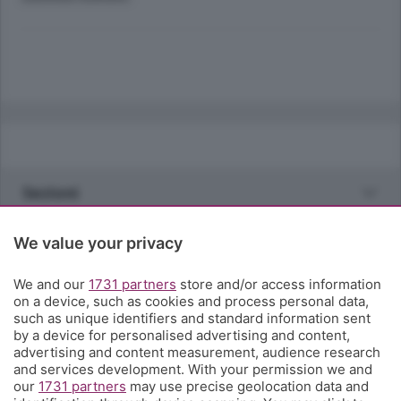
Sezioni
Rubriche
We value your privacy
We and our
1731 partners
store and/or access information
Territorio
on a device, such as cookies and process personal data,
such as unique identifiers and standard information sent
by a device for personalised advertising and content,
Servizi
advertising and content measurement, audience research
and services development. With your permission we and
our
1731 partners
may use precise geolocation data and
Chi Siamo