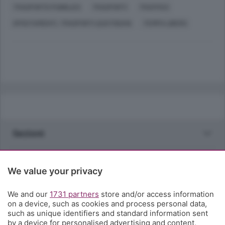
TRASPORTO PUBBLICO
TRASPORTI
TRAFFICO
SPOSTAMENTI, TRASPORTI QUOTIDIANI
TEMPO LIBERO
Sezioni
Rubriche
We value your privacy
Territorio
We and our
1731 partners
store and/or access information
on a device, such as cookies and process personal data,
such as unique identifiers and standard information sent
Servizi
by a device for personalised advertising and content,