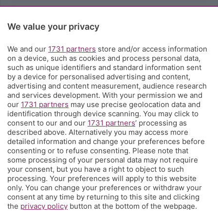
Rubriche
We value your privacy
Territorio
We and our
1731 partners
store and/or access information
on a device, such as cookies and process personal data,
Servizi
such as unique identifiers and standard information sent
by a device for personalised advertising and content,
advertising and content measurement, audience research
Chi Siamo
and services development. With your permission we and
our
1731 partners
may use precise geolocation data and
identification through device scanning. You may click to
Community
consent to our and our
1731 partners
’ processing as
described above. Alternatively you may access more
detailed information and change your preferences before
Network
consenting or to refuse consenting. Please note that
some processing of your personal data may not require
your consent, but you have a right to object to such
processing. Your preferences will apply to this website
only. You can change your preferences or withdraw your
consent at any time by returning to this site and clicking
the
privacy policy
button at the bottom of the webpage.
© COPYRIGHT 2026 - S.E.S.A.A.B. S.p.a. con sede in Viale