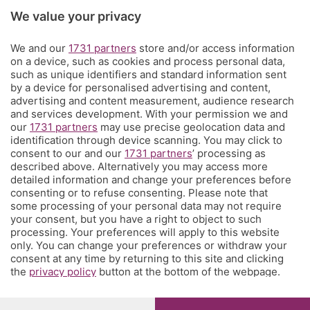
We value your privacy
We and our
1731 partners
store and/or access information
on a device, such as cookies and process personal data,
such as unique identifiers and standard information sent
by a device for personalised advertising and content,
advertising and content measurement, audience research
and services development. With your permission we and
our
1731 partners
may use precise geolocation data and
identification through device scanning. You may click to
consent to our and our
1731 partners
’ processing as
described above. Alternatively you may access more
detailed information and change your preferences before
consenting or to refuse consenting. Please note that
some processing of your personal data may not require
your consent, but you have a right to object to such
processing. Your preferences will apply to this website
only. You can change your preferences or withdraw your
consent at any time by returning to this site and clicking
the
privacy policy
button at the bottom of the webpage.
Indietro
Lettura
Ultime notizie
scorrevole