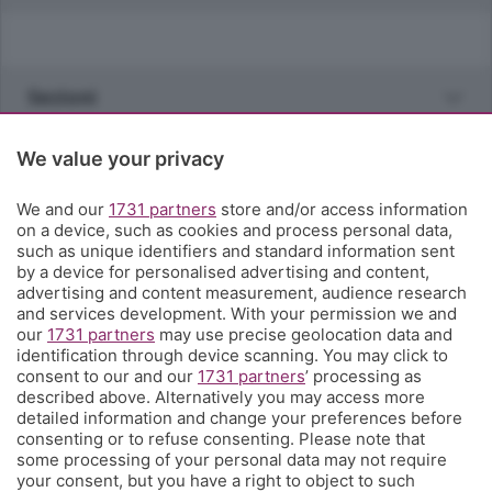
Sezioni
Rubriche
We value your privacy
We and our
1731 partners
store and/or access information
Territorio
on a device, such as cookies and process personal data,
such as unique identifiers and standard information sent
by a device for personalised advertising and content,
Servizi
advertising and content measurement, audience research
and services development. With your permission we and
our
1731 partners
may use precise geolocation data and
Chi Siamo
identification through device scanning. You may click to
consent to our and our
1731 partners
’ processing as
described above. Alternatively you may access more
Community
detailed information and change your preferences before
consenting or to refuse consenting. Please note that
some processing of your personal data may not require
Network
your consent, but you have a right to object to such