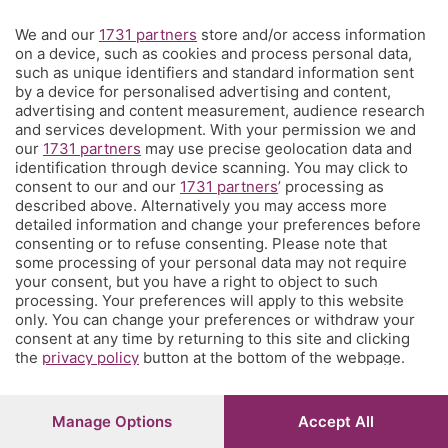
Ricordando le vittime, facendo memoria, «un
We and our
1731 partners
store and/or access information
dovere farlo», ha anche voluto guardare avanti
on a device, such as cookies and process personal data,
such as unique identifiers and standard information sent
concentrando il
proprio sguardo sui giovani
.
by a device for personalised advertising and content,
Cento gli studenti delle scuole superiori
advertising and content measurement, audience research
and services development. With your permission we and
presenti che hanno partecipato a un’«azione di
our
1731 partners
may use precise geolocation data and
memoria» per elaborare quel «tempo
identification through device scanning. You may click to
consent to our and our
1731 partners
’ processing as
sospeso» che il Covid rappresentò soprattutto
described above. Alternatively you may access more
detailed information and change your preferences before
per le nuove generazioni.
consenting or to refuse consenting. Please note that
L’accompagnamento di Tino Tracanna.
some processing of your personal data may not require
your consent, but you have a right to object to such
processing. Your preferences will apply to this website
only. You can change your preferences or withdraw your
consent at any time by returning to this site and clicking
the
privacy policy
button at the bottom of the webpage.
Manage Options
Accept All