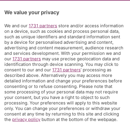
Rubriche
We value your privacy
We and our
1731 partners
store and/or access information
Territorio
on a device, such as cookies and process personal data,
such as unique identifiers and standard information sent
by a device for personalised advertising and content,
Servizi
advertising and content measurement, audience research
and services development. With your permission we and
our
1731 partners
may use precise geolocation data and
Chi Siamo
identification through device scanning. You may click to
consent to our and our
1731 partners
’ processing as
described above. Alternatively you may access more
Community
detailed information and change your preferences before
consenting or to refuse consenting. Please note that
some processing of your personal data may not require
Network
your consent, but you have a right to object to such
processing. Your preferences will apply to this website
only. You can change your preferences or withdraw your
consent at any time by returning to this site and clicking
the
privacy policy
button at the bottom of the webpage.
© COPYRIGHT 2026 - S.E.S.A.A.B. S.p.a. con sede in Viale