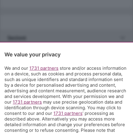
Sezioni
Rubriche
We value your privacy
We and our
1731 partners
store and/or access information
Territorio
on a device, such as cookies and process personal data,
such as unique identifiers and standard information sent
by a device for personalised advertising and content,
Servizi
advertising and content measurement, audience research
and services development. With your permission we and
our
1731 partners
may use precise geolocation data and
Chi Siamo
identification through device scanning. You may click to
consent to our and our
1731 partners
’ processing as
described above. Alternatively you may access more
Community
detailed information and change your preferences before
consenting or to refuse consenting. Please note that