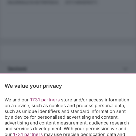
NAZIONALE DI ASTROFISICA
CITY UNIVERSITY
Sezioni
Rubriche
We value your privacy
We and our
1731 partners
store and/or access information
Territorio
on a device, such as cookies and process personal data,
such as unique identifiers and standard information sent
by a device for personalised advertising and content,
Servizi
advertising and content measurement, audience research
and services development. With your permission we and
our
1731 partners
may use precise geolocation data and