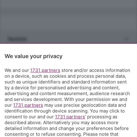
Sezioni
Rubriche
We value your privacy
We and our
1731 partners
store and/or access information
Territorio
on a device, such as cookies and process personal data,
such as unique identifiers and standard information sent
by a device for personalised advertising and content,
Servizi
advertising and content measurement, audience research
and services development. With your permission we and
our
1731 partners
may use precise geolocation data and
Chi Siamo
identification through device scanning. You may click to
consent to our and our
1731 partners
’ processing as
described above. Alternatively you may access more
Community
detailed information and change your preferences before
consenting or to refuse consenting. Please note that