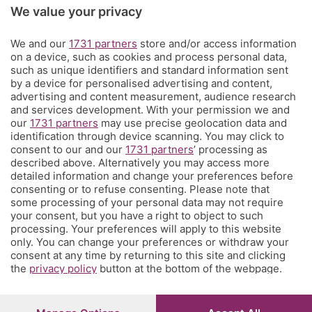
Rubriche
We value your privacy
We and our
1731 partners
store and/or access information
Territorio
on a device, such as cookies and process personal data,
such as unique identifiers and standard information sent
by a device for personalised advertising and content,
Servizi
advertising and content measurement, audience research
and services development. With your permission we and
our
1731 partners
may use precise geolocation data and
Chi Siamo
identification through device scanning. You may click to
consent to our and our
1731 partners
’ processing as
described above. Alternatively you may access more
Community
detailed information and change your preferences before
consenting or to refuse consenting. Please note that
some processing of your personal data may not require
Network
your consent, but you have a right to object to such
processing. Your preferences will apply to this website
only. You can change your preferences or withdraw your
consent at any time by returning to this site and clicking
the
privacy policy
button at the bottom of the webpage.
© COPYRIGHT 2026 - S.E.S.A.A.B. S.p.a. con sede in Viale
Papa Giovanni XXIII, 118 24121 Bergamo - E' vietata la