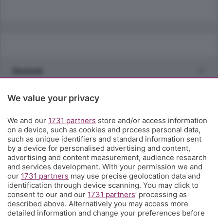
Sezioni
Rubriche
We value your privacy
We and our
1731 partners
store and/or access information
Territorio
on a device, such as cookies and process personal data,
such as unique identifiers and standard information sent
by a device for personalised advertising and content,
Servizi
advertising and content measurement, audience research
and services development. With your permission we and
our
1731 partners
may use precise geolocation data and
Chi Siamo
identification through device scanning. You may click to
consent to our and our
1731 partners
’ processing as
described above. Alternatively you may access more
Community
detailed information and change your preferences before