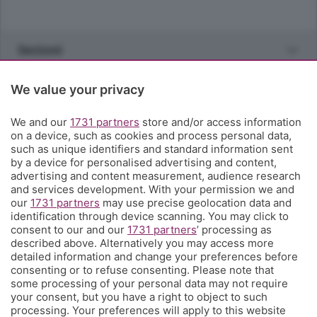
Sezioni
Rubriche
We value your privacy
We and our
1731 partners
store and/or access information
Territorio
on a device, such as cookies and process personal data,
such as unique identifiers and standard information sent
by a device for personalised advertising and content,
Servizi
advertising and content measurement, audience research
and services development. With your permission we and
our
1731 partners
may use precise geolocation data and
Chi Siamo
identification through device scanning. You may click to
consent to our and our
1731 partners
’ processing as
described above. Alternatively you may access more
Community
detailed information and change your preferences before
consenting or to refuse consenting. Please note that
some processing of your personal data may not require
Network
your consent, but you have a right to object to such
processing. Your preferences will apply to this website