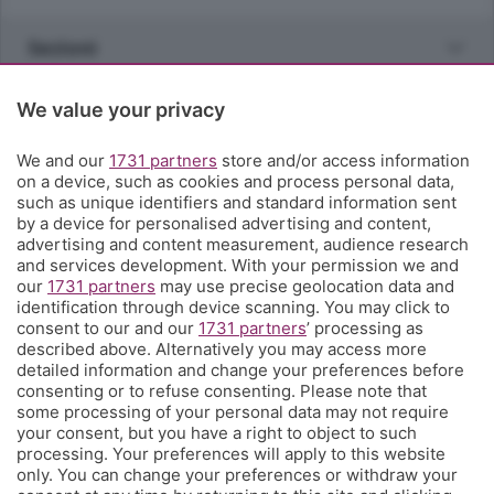
Sezioni
Rubriche
We value your privacy
We and our
1731 partners
store and/or access information
Territorio
on a device, such as cookies and process personal data,
such as unique identifiers and standard information sent
by a device for personalised advertising and content,
Servizi
advertising and content measurement, audience research
and services development. With your permission we and
our
1731 partners
may use precise geolocation data and
Chi Siamo
identification through device scanning. You may click to
consent to our and our
1731 partners
’ processing as
described above. Alternatively you may access more
Community
detailed information and change your preferences before
consenting or to refuse consenting. Please note that
some processing of your personal data may not require
Network
your consent, but you have a right to object to such
processing. Your preferences will apply to this website
only. You can change your preferences or withdraw your