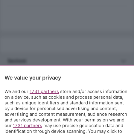
Sezioni
Rubriche
We value your privacy
We and our
1731 partners
store and/or access information
Territorio
on a device, such as cookies and process personal data,
such as unique identifiers and standard information sent
by a device for personalised advertising and content,
Servizi
advertising and content measurement, audience research
and services development. With your permission we and
our
1731 partners
may use precise geolocation data and
Chi Siamo
identification through device scanning. You may click to