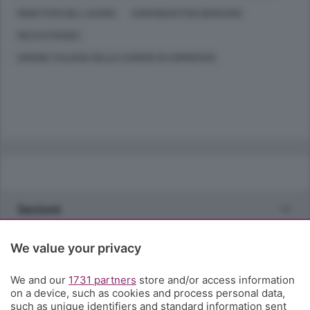
MINISTERO DEL LAVORO
CONFINDUSTRIA BERGAMO
MECCATRONICI
UNIONE ITALIANA DELLE CAMERE DI COMMERCIO
Sezioni
Rubriche
We value your privacy
We and our
1731 partners
store and/or access information
Territorio
on a device, such as cookies and process personal data,
such as unique identifiers and standard information sent