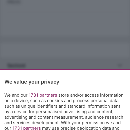
PREZZI
Sezioni
Rubriche
We value your privacy
We and our
1731 partners
store and/or access information
Territorio
on a device, such as cookies and process personal data,
such as unique identifiers and standard information sent
by a device for personalised advertising and content,
Servizi
advertising and content measurement, audience research
and services development. With your permission we and
our
1731 partners
may use precise geolocation data and