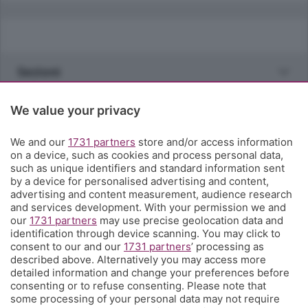
Sezioni
Rubriche
We value your privacy
We and our
1731 partners
store and/or access information
Territorio
on a device, such as cookies and process personal data,
such as unique identifiers and standard information sent
by a device for personalised advertising and content,
Servizi
advertising and content measurement, audience research
and services development. With your permission we and
our
1731 partners
may use precise geolocation data and
Chi Siamo
identification through device scanning. You may click to
consent to our and our
1731 partners
’ processing as
described above. Alternatively you may access more
Community
detailed information and change your preferences before
consenting or to refuse consenting. Please note that
some processing of your personal data may not require
Network