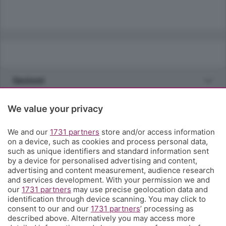
Sezioni
Rubriche
We value your privacy
We and our
1731 partners
store and/or access information
Territorio
on a device, such as cookies and process personal data,
such as unique identifiers and standard information sent
by a device for personalised advertising and content,
Servizi
advertising and content measurement, audience research
and services development. With your permission we and
our
1731 partners
may use precise geolocation data and
Chi Siamo
identification through device scanning. You may click to
consent to our and our
1731 partners
’ processing as
described above. Alternatively you may access more
Community