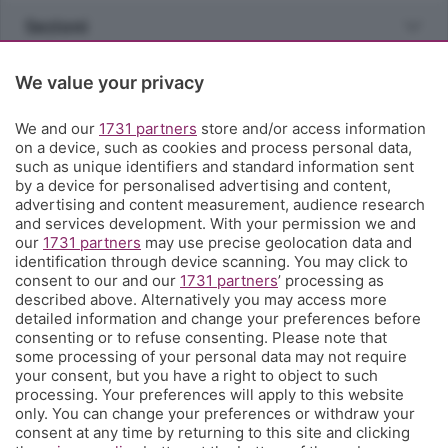
Sezioni
Rubriche
We value your privacy
We and our
1731 partners
store and/or access information
Territorio
on a device, such as cookies and process personal data,
such as unique identifiers and standard information sent
by a device for personalised advertising and content,
Servizi
advertising and content measurement, audience research
and services development. With your permission we and
our
1731 partners
may use precise geolocation data and
Chi Siamo
identification through device scanning. You may click to
consent to our and our
1731 partners
’ processing as
described above. Alternatively you may access more
Community
detailed information and change your preferences before
consenting or to refuse consenting. Please note that
some processing of your personal data may not require
Network
your consent, but you have a right to object to such
processing. Your preferences will apply to this website
only. You can change your preferences or withdraw your
consent at any time by returning to this site and clicking