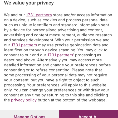
Rubriche
We value your privacy
We and our
1731 partners
store and/or access information
Territorio
on a device, such as cookies and process personal data,
such as unique identifiers and standard information sent
by a device for personalised advertising and content,
Servizi
advertising and content measurement, audience research
and services development. With your permission we and
our
1731 partners
may use precise geolocation data and
Chi Siamo
identification through device scanning. You may click to
consent to our and our
1731 partners
’ processing as
described above. Alternatively you may access more
Community
detailed information and change your preferences before
consenting or to refuse consenting. Please note that
some processing of your personal data may not require
Network
your consent, but you have a right to object to such
processing. Your preferences will apply to this website
only. You can change your preferences or withdraw your
consent at any time by returning to this site and clicking
the
privacy policy
button at the bottom of the webpage.
© COPYRIGHT 2026 - S.E.S.A.A.B. S.p.a. con sede in Viale
Papa Giovanni XXIII, 118 24121 Bergamo - E' vietata la
Manage Options
Accept All